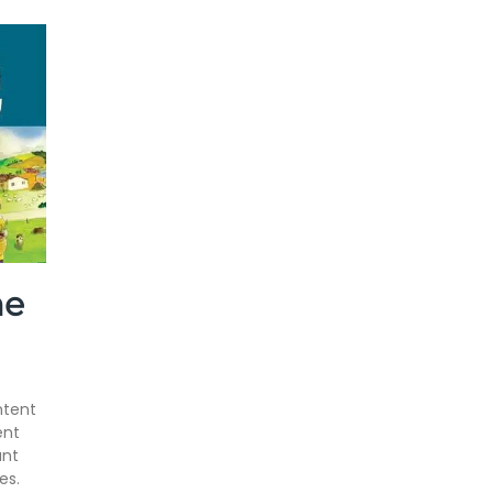
me
ntent
ent
ant
es.