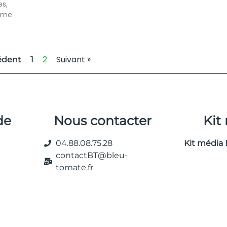
es,
erme
2
Suivant »
édent
1
de
Nous contacter
Kit
04.88.08.75.28
Kit média 
contactBT@bleu-
tomate.fr