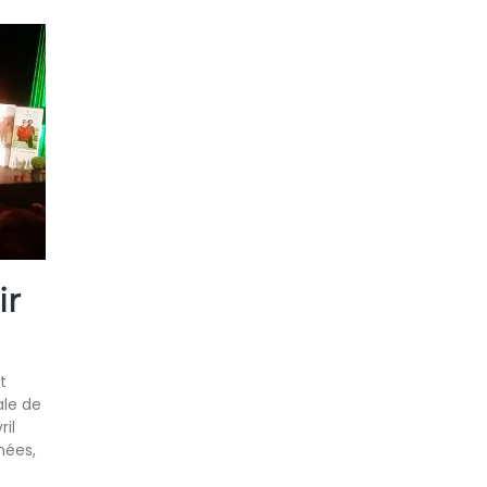
ir
t
ale de
ril
nées,