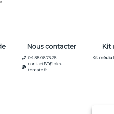
nt
de
Nous contacter
Kit
04.88.08.75.28
Kit média 
contactBT@bleu-
tomate.fr