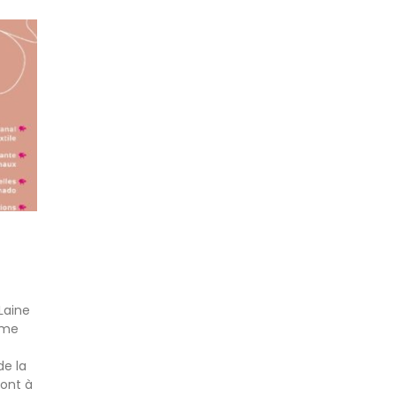
 Laine
mme
de la
ront à