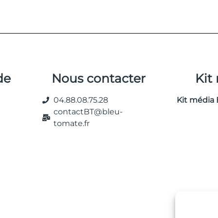
de
Nous contacter
Kit
04.88.08.75.28
Kit média 
contactBT@bleu-
tomate.fr