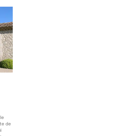
le
tte de
i