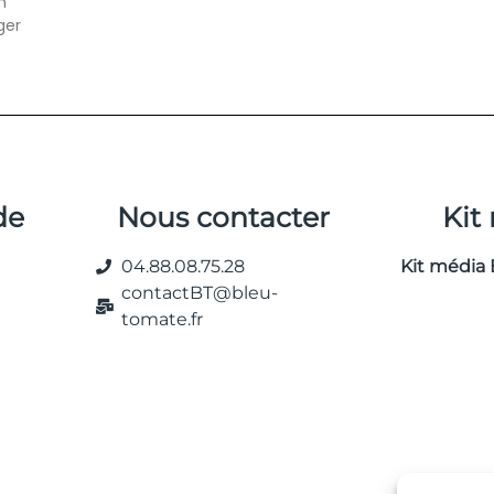
n
ger
de
Nous contacter
Kit
04.88.08.75.28
Kit média 
contactBT@bleu-
tomate.fr