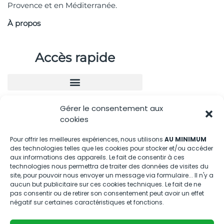
Provence et en Méditerranée.
À propos
Accès rapide
Gérer le consentement aux
Nous contacter
cookies
04.88.08.75.28
Pour offrir les meilleures expériences, nous utilisons
AU MINIMUM
des technologies telles que les cookies pour stocker et/ou accéder
contactBT@bleu-tomate.fr
aux informations des appareils. Le fait de consentir à ces
technologies nous permettra de traiter des données de visites du
Kit média
site, pour pouvoir nous envoyer un message via formulaire... Il n'y a
aucun but publicitaire sur ces cookies techniques. Le fait de ne
pas consentir ou de retirer son consentement peut avoir un effet
Kit média Bleu Tomate
négatif sur certaines caractéristiques et fonctions.