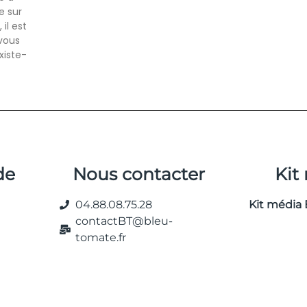
e sur
il est
 vous
xiste-
de
Nous contacter
Kit
04.88.08.75.28
Kit média 
contactBT@bleu-
tomate.fr