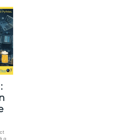
:
n
e
ct
é a