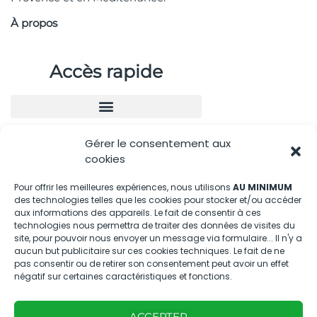
À propos
Accès rapide
Gérer le consentement aux
Nous contacter
cookies
04.88.08.75.28
Pour offrir les meilleures expériences, nous utilisons
AU MINIMUM
des technologies telles que les cookies pour stocker et/ou accéder
contactBT@bleu-tomate.fr
aux informations des appareils. Le fait de consentir à ces
technologies nous permettra de traiter des données de visites du
Kit média
site, pour pouvoir nous envoyer un message via formulaire... Il n'y a
aucun but publicitaire sur ces cookies techniques. Le fait de ne
pas consentir ou de retirer son consentement peut avoir un effet
Kit média Bleu Tomate
négatif sur certaines caractéristiques et fonctions.
ACCEPTER