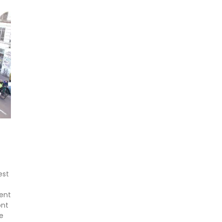
est
ent
ont
e