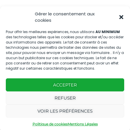
04.88.08.75.28
Gérer le consentement aux
contactBT@bleu-tomate.fr
cookies
Kit média
Pour offrir les meilleures expériences, nous utilisons
AU MINIMUM
des technologies telles que les cookies pour stocker et/ou accéder
aux informations des appareils. Le fait de consentir à ces
Kit média Bleu Tomate
technologies nous permettra de traiter des données de visites du
site, pour pouvoir nous envoyer un message via formulaire... Il n'y a
aucun but publicitaire sur ces cookies techniques. Le fait de ne
pas consentir ou de retirer son consentement peut avoir un effet
Nous suivre
négatif sur certaines caractéristiques et fonctions.
ACCEPTER
REFUSER
Avec
Ce magazine est
|
VOIR LES PRÉFÉRENCES
le
édité par notre
Mentions
soutien
agence
légales
Politique de cookies
Mentions Légales
de