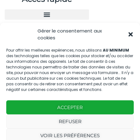
Gérer le consentement aux
Nous contacter
cookies
04.88.08.75.28
Pour offrir les meilleures expériences, nous utilisons
AU MINIMUM
des technologies telles que les cookies pour stocker et/ou accéder
contactBT@bleu-tomate.fr
aux informations des appareils. Le fait de consentir à ces
technologies nous permettra de traiter des données de visites du
Kit média
site, pour pouvoir nous envoyer un message via formulaire... Il n'y a
aucun but publicitaire sur ces cookies techniques. Le fait de ne
pas consentir ou de retirer son consentement peut avoir un effet
Kit média Bleu Tomate
négatif sur certaines caractéristiques et fonctions.
ACCEPTER
Nous suivre
REFUSER
VOIR LES PRÉFÉRENCES