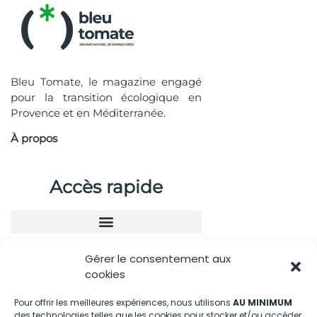
Bleu Tomate, le magazine engagé
pour la transition écologique en
Provence et en Méditerranée.
À propos
Accès rapide
Gérer le consentement aux
Nous contacter
cookies
04.88.08.75.28
Pour offrir les meilleures expériences, nous utilisons
AU MINIMUM
des technologies telles que les cookies pour stocker et/ou accéder