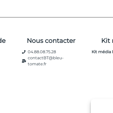
de
Nous contacter
Kit
04.88.08.75.28
Kit média 
contactBT@bleu-
tomate.fr