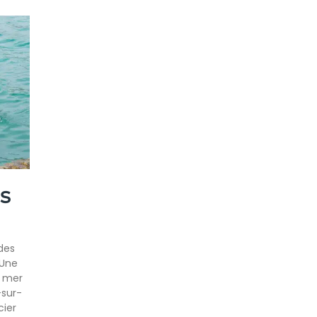
s
des
 Une
a mer
-sur-
cier