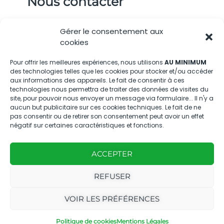
Nous contacter
04.88.08.75.28
Gérer le consentement aux
contactBT@bleu-tomate.fr
cookies
Kit média
Pour offrir les meilleures expériences, nous utilisons
AU MINIMUM
des technologies telles que les cookies pour stocker et/ou accéder
aux informations des appareils. Le fait de consentir à ces
Kit média Bleu Tomate
technologies nous permettra de traiter des données de visites du
site, pour pouvoir nous envoyer un message via formulaire... Il n'y a
aucun but publicitaire sur ces cookies techniques. Le fait de ne
pas consentir ou de retirer son consentement peut avoir un effet
Nous suivre
négatif sur certaines caractéristiques et fonctions.
ACCEPTER
REFUSER
Avec
Ce magazine est
|
VOIR LES PRÉFÉRENCES
le
édité par notre
Mentions
soutien
agence
légales
Politique de cookies
Mentions Légales