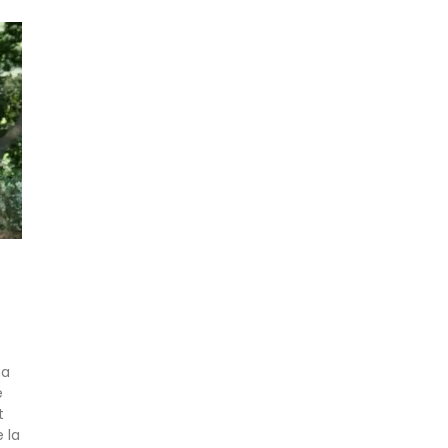
na
e
t
 la