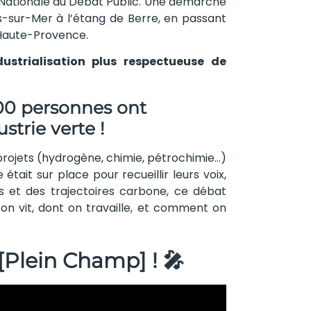
n Nationale du Débat Public. Une démarche
Fos-sur-Mer à l’étang de Berre, en passant
-Haute-Provence.
dustrialisation plus respectueuse de
 200 personnes ont
ustrie verte
!
projets (hydrogène, chimie, pétrochimie…)
était sur place pour recueillir leurs voix,
es et des trajectoires carbone, ce débat
on vit, dont on travaille, et comment on
[Plein Champ] ! 🎤