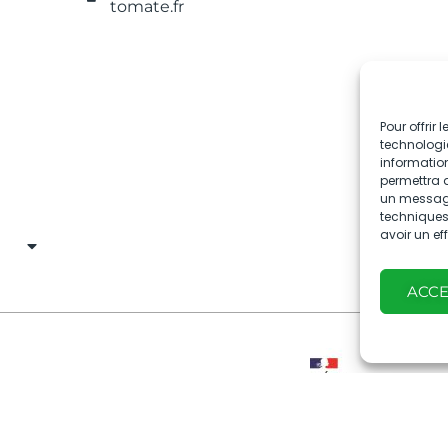
tomate.fr
Pour offrir
technologie
information
permettra d
un message 
techniques.
avoir un ef
ACC
Avec le soutien de
entions légales