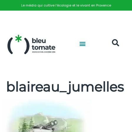
Le média qui cultive l’écologie et le vivant en Provence
blaireau_jumelles