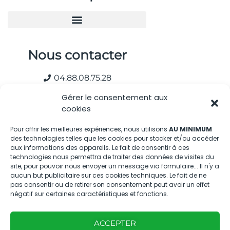
Nous contacter
04.88.08.75.28
contactBT@bleu-tomate.fr
Gérer le consentement aux
cookies
Kit média
Pour offrir les meilleures expériences, nous utilisons
AU MINIMUM
des technologies telles que les cookies pour stocker et/ou accéder
Kit média Bleu Tomate
aux informations des appareils. Le fait de consentir à ces
technologies nous permettra de traiter des données de visites du
site, pour pouvoir nous envoyer un message via formulaire... Il n'y a
Nous suivre
aucun but publicitaire sur ces cookies techniques. Le fait de ne
pas consentir ou de retirer son consentement peut avoir un effet
négatif sur certaines caractéristiques et fonctions.
ACCEPTER