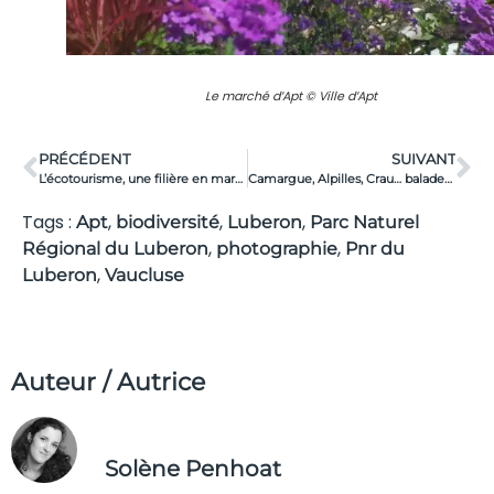
Le marché d’Apt © Ville d’Apt
PRÉCÉDENT
SUIVANT
L’écotourisme, une filière en marche
Camargue, Alpilles, Crau… balades naturalistes au coeur du « triangle de biodiversité »
Tags :
,
,
,
Apt
biodiversité
Luberon
Parc Naturel
,
,
Régional du Luberon
photographie
Pnr du
,
Luberon
Vaucluse
Auteur / Autrice
Solène Penhoat