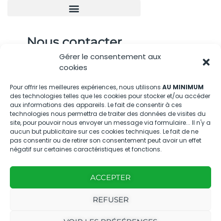
Nous contacter
Gérer le consentement aux
04.88.08.75.28
cookies
contactBT@bleu-tomate.fr
Pour offrir les meilleures expériences, nous utilisons
AU MINIMUM
des technologies telles que les cookies pour stocker et/ou accéder
Kit média
aux informations des appareils. Le fait de consentir à ces
technologies nous permettra de traiter des données de visites du
site, pour pouvoir nous envoyer un message via formulaire... Il n'y a
Kit média Bleu Tomate
aucun but publicitaire sur ces cookies techniques. Le fait de ne
pas consentir ou de retirer son consentement peut avoir un effet
négatif sur certaines caractéristiques et fonctions.
Nous suivre
ACCEPTER
REFUSER