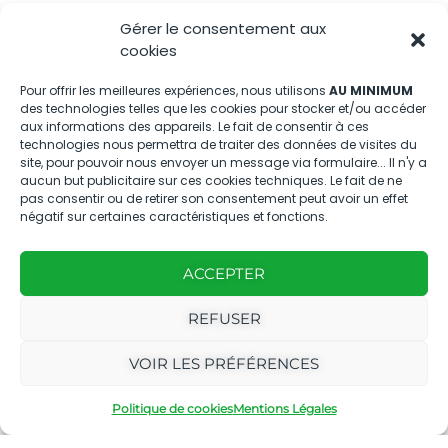
Gérer le consentement aux
Nous contacter
cookies
04.88.08.75.28
Pour offrir les meilleures expériences, nous utilisons
AU MINIMUM
des technologies telles que les cookies pour stocker et/ou accéder
contactBT@bleu-tomate.fr
aux informations des appareils. Le fait de consentir à ces
technologies nous permettra de traiter des données de visites du
Kit média
site, pour pouvoir nous envoyer un message via formulaire... Il n'y a
aucun but publicitaire sur ces cookies techniques. Le fait de ne
pas consentir ou de retirer son consentement peut avoir un effet
Kit média Bleu Tomate
négatif sur certaines caractéristiques et fonctions.
ACCEPTER
Nous suivre
REFUSER
VOIR LES PRÉFÉRENCES
Politique de cookies
Mentions Légales
Avec
Ce magazine est
|