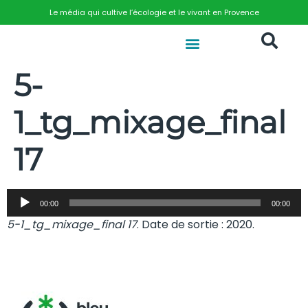
Le média qui cultive l’écologie et le vivant en Provence
5-
1_tg_mixage_final
17
Lecteur
00:00
00:00
audio
5-1_tg_mixage_final 17
. Date de sortie : 2020.