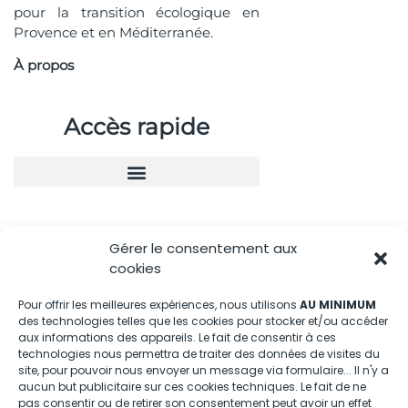
pour la transition écologique en
Provence et en Méditerranée.
À propos
Accès rapide
Nous contacter
Gérer le consentement aux
cookies
04.88.08.75.28
contactBT@bleu-tomate.fr
Pour offrir les meilleures expériences, nous utilisons
AU MINIMUM
des technologies telles que les cookies pour stocker et/ou accéder
aux informations des appareils. Le fait de consentir à ces
Kit média
technologies nous permettra de traiter des données de visites du
site, pour pouvoir nous envoyer un message via formulaire... Il n'y a
Kit média Bleu Tomate
aucun but publicitaire sur ces cookies techniques. Le fait de ne
pas consentir ou de retirer son consentement peut avoir un effet