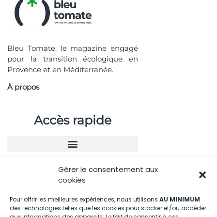
Bleu Tomate, le magazine engagé
pour la transition écologique en
Provence et en Méditerranée.
À propos
Accès rapide
Gérer le consentement aux
Nous contacter
cookies
04.88.08.75.28
Pour offrir les meilleures expériences, nous utilisons
AU MINIMUM
des technologies telles que les cookies pour stocker et/ou accéder
contactBT@bleu-tomate.fr
aux informations des appareils. Le fait de consentir à ces