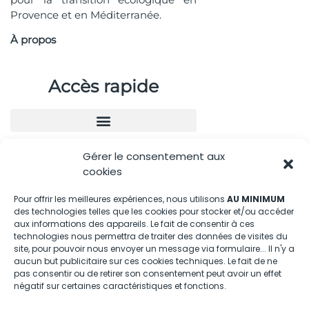
Provence et en Méditerranée.
À propos
Accès rapide
Gérer le consentement aux
Nous contacter
cookies
04.88.08.75.28
Pour offrir les meilleures expériences, nous utilisons
AU MINIMUM
des technologies telles que les cookies pour stocker et/ou accéder
contactBT@bleu-tomate.fr
aux informations des appareils. Le fait de consentir à ces
technologies nous permettra de traiter des données de visites du
Kit média
site, pour pouvoir nous envoyer un message via formulaire... Il n'y a
aucun but publicitaire sur ces cookies techniques. Le fait de ne
pas consentir ou de retirer son consentement peut avoir un effet
Kit média Bleu Tomate
négatif sur certaines caractéristiques et fonctions.