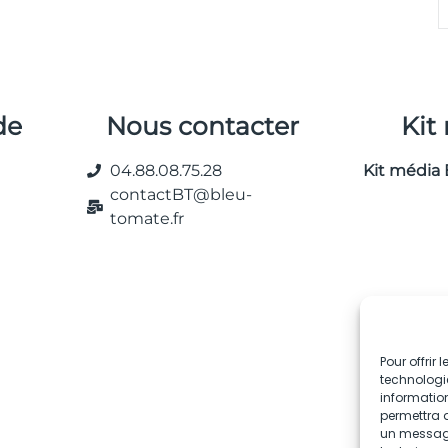
de
Nous contacter
Kit
04.88.08.75.28
Kit média 
contactBT@bleu-
tomate.fr
Pour offrir
technologie
information
permettra d
un message 