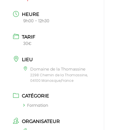
HEURE
9h00 - 12h30
TARIF
30€
LIEU
Domaine de la Thomassine
2298 Chemin de la Thomassine,
04100 Manosque,France
CATÉGORIE
Formation
ORGANISATEUR