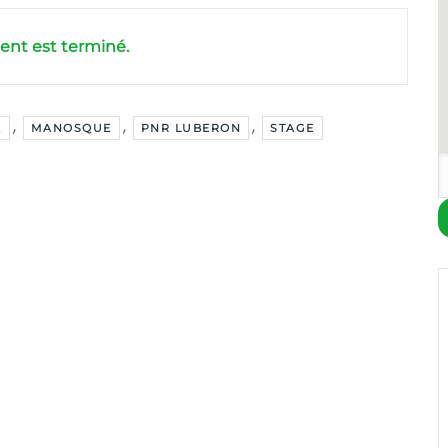
nt est terminé.
,
,
,
E
MANOSQUE
PNR LUBERON
STAGE