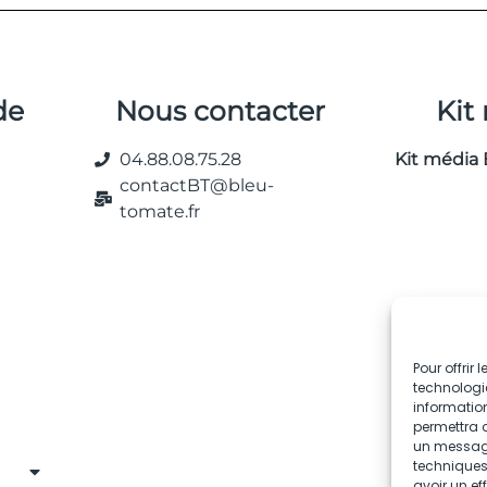
de
Nous contacter
Kit
04.88.08.75.28
Kit média 
contactBT@bleu-
tomate.fr
Pour offrir
technologie
information
permettra d
un message 
techniques.
avoir un ef