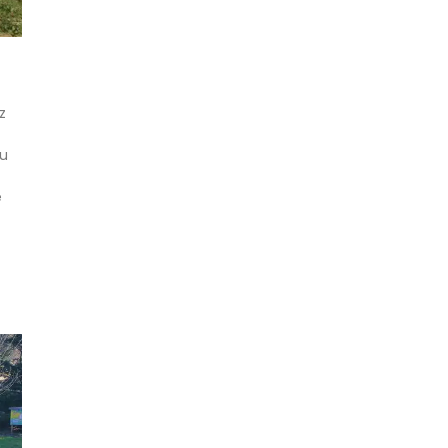
z
du
e