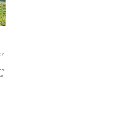
t ?
cal
il.