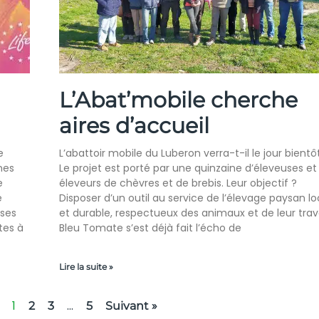
L’Abat’mobile cherche
aires d’accueil
e
L’abattoir mobile du Luberon verra-t-il le jour bientô
nes
Le projet est porté par une quinzaine d’éleveuses et
e
éleveurs de chèvres et de brebis. Leur objectif ?
e
Disposer d’un outil au service de l’élevage paysan lo
uses
et durable, respectueux des animaux et de leur trava
tes à
Bleu Tomate s’est déjà fait l’écho de
Lire la suite »
1
…
2
3
5
Suivant »