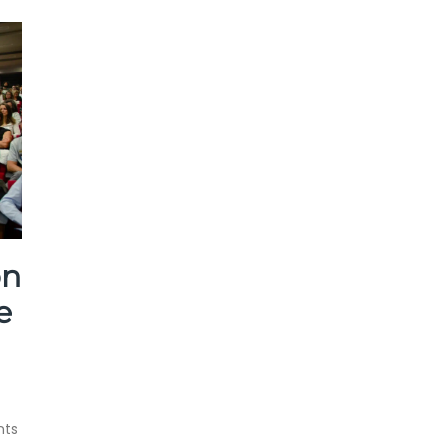
on
e
nts