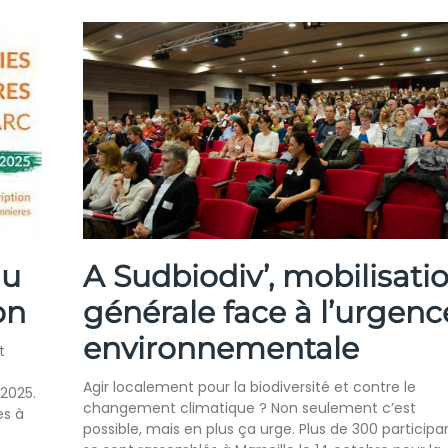
au
A Sudbiodiv’, mobilisati
on
générale face à l’urgenc
environnementale
t
Agir localement pour la biodiversité et contre le
 2025.
changement climatique ? Non seulement c’est
es à
possible, mais en plus ça urge. Plus de 300 participa