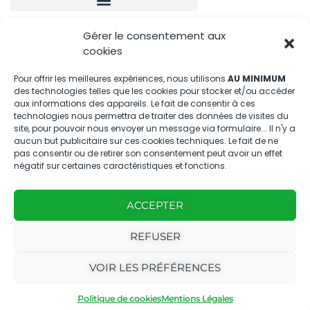
Gérer le consentement aux
Nous contacter
cookies
04.88.08.75.28
Pour offrir les meilleures expériences, nous utilisons
AU MINIMUM
des technologies telles que les cookies pour stocker et/ou accéder
contactBT@bleu-tomate.fr
aux informations des appareils. Le fait de consentir à ces
technologies nous permettra de traiter des données de visites du
Kit média
site, pour pouvoir nous envoyer un message via formulaire... Il n'y a
aucun but publicitaire sur ces cookies techniques. Le fait de ne
pas consentir ou de retirer son consentement peut avoir un effet
Kit média Bleu Tomate
négatif sur certaines caractéristiques et fonctions.
ACCEPTER
Nous suivre
REFUSER
VOIR LES PRÉFÉRENCES
Politique de cookies
Mentions Légales