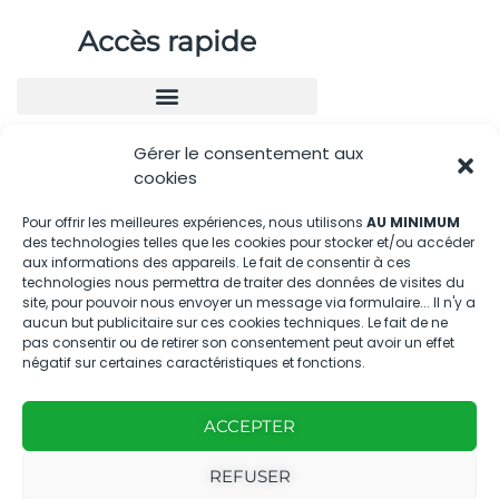
Accès rapide
Gérer le consentement aux
Nous contacter
cookies
04.88.08.75.28
Pour offrir les meilleures expériences, nous utilisons
AU MINIMUM
des technologies telles que les cookies pour stocker et/ou accéder
contactBT@bleu-tomate.fr
aux informations des appareils. Le fait de consentir à ces
technologies nous permettra de traiter des données de visites du
Kit média
site, pour pouvoir nous envoyer un message via formulaire... Il n'y a
aucun but publicitaire sur ces cookies techniques. Le fait de ne
pas consentir ou de retirer son consentement peut avoir un effet
Kit média Bleu Tomate
négatif sur certaines caractéristiques et fonctions.
ACCEPTER
Nous suivre
REFUSER