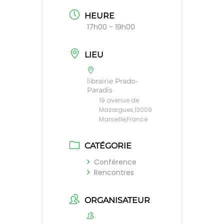
HEURE
17h00 - 19h00
LIEU
librairie Prado-
Paradis
19 avenue de
Mazargues,13009
Marseille,France
CATÉGORIE
Conférence
Rencontres
ORGANISATEUR