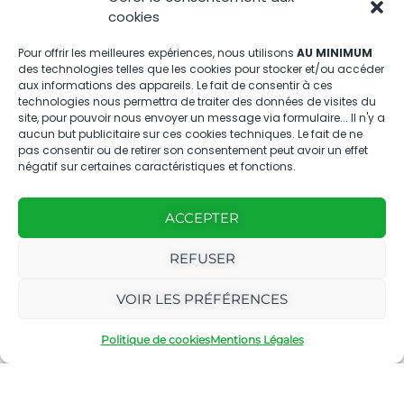
Nous contacter
cookies
04.88.08.75.28
Pour offrir les meilleures expériences, nous utilisons
AU MINIMUM
des technologies telles que les cookies pour stocker et/ou accéder
contactBT@bleu-tomate.fr
aux informations des appareils. Le fait de consentir à ces
technologies nous permettra de traiter des données de visites du
Kit média
site, pour pouvoir nous envoyer un message via formulaire... Il n'y a
aucun but publicitaire sur ces cookies techniques. Le fait de ne
pas consentir ou de retirer son consentement peut avoir un effet
Kit média Bleu Tomate
négatif sur certaines caractéristiques et fonctions.
ACCEPTER
Nous suivre
REFUSER
VOIR LES PRÉFÉRENCES
Politique de cookies
Mentions Légales
Avec
Ce magazine est
|
le
édité par notre
Mentions
soutien