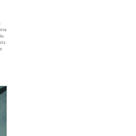
?
s
ine
le.
ats
e