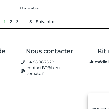
Lire la suite »
1
…
2
3
5
Suivant »
de
Nous contacter
Kit
04.88.08.75.28
Kit média 
contactBT@bleu-
tomate.fr
Pour offrir