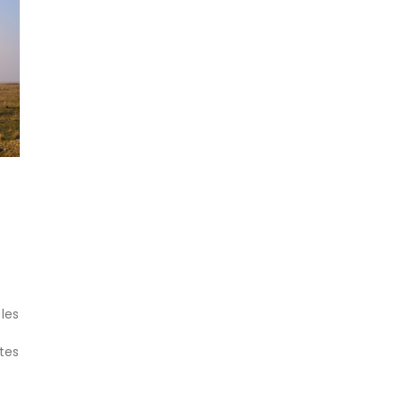
 les
tes