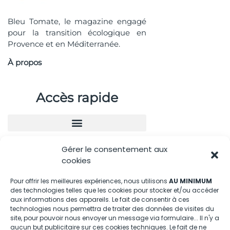
Bleu Tomate, le magazine engagé
pour la transition écologique en
Provence et en Méditerranée.
À propos
Accès rapide
Gérer le consentement aux
Nous contacter
cookies
04.88.08.75.28
Pour offrir les meilleures expériences, nous utilisons
AU MINIMUM
des technologies telles que les cookies pour stocker et/ou accéder
contactBT@bleu-tomate.fr
aux informations des appareils. Le fait de consentir à ces
technologies nous permettra de traiter des données de visites du
Kit média
site, pour pouvoir nous envoyer un message via formulaire... Il n'y a
aucun but publicitaire sur ces cookies techniques. Le fait de ne