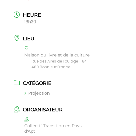
HEURE
18h30
LIEU
Maison du livre et de la culture
Rue des Aires de Foulage - 84
480 Bonnieux,France
CATÉGORIE
Projection
ORGANISATEUR
Collectif Transition en Pays
d'Apt