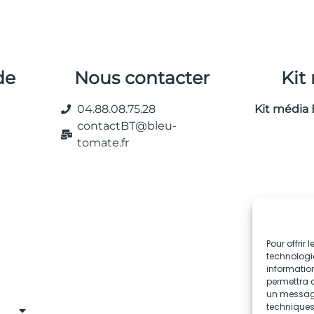
de
Nous contacter
Kit
04.88.08.75.28
Kit média 
contactBT@bleu-
tomate.fr
Pour offrir
technologie
information
permettra d
un message 
techniques.