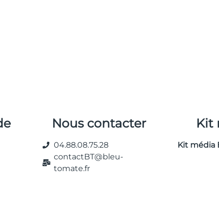
de
Nous contacter
Kit
04.88.08.75.28
Kit média 
contactBT@bleu-
tomate.fr