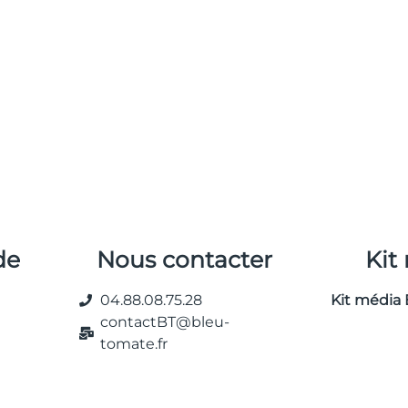
de
Nous contacter
Kit
04.88.08.75.28
Kit média 
contactBT@bleu-
tomate.fr