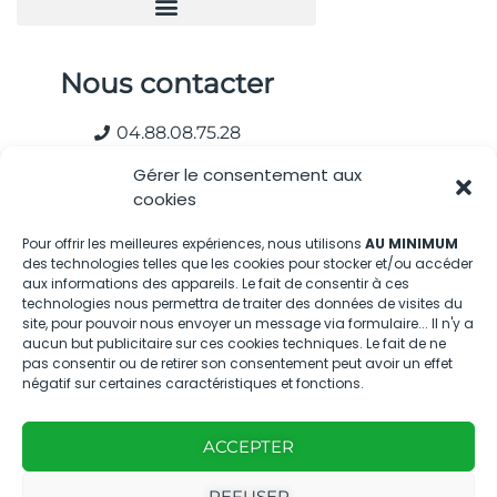
Nous contacter
04.88.08.75.28
contactBT@bleu-tomate.fr
Gérer le consentement aux
cookies
Kit média
Pour offrir les meilleures expériences, nous utilisons
AU MINIMUM
des technologies telles que les cookies pour stocker et/ou accéder
Kit média Bleu Tomate
aux informations des appareils. Le fait de consentir à ces
technologies nous permettra de traiter des données de visites du
site, pour pouvoir nous envoyer un message via formulaire... Il n'y a
Nous suivre
aucun but publicitaire sur ces cookies techniques. Le fait de ne
pas consentir ou de retirer son consentement peut avoir un effet
négatif sur certaines caractéristiques et fonctions.
ACCEPTER
REFUSER