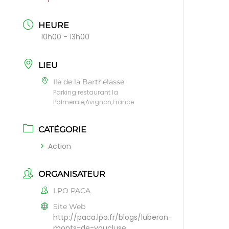
HEURE
10h00 - 13h00
LIEU
Ile de la Barthelasse
Parking restaurant la
Palmeraie,Avignon,France
CATÉGORIE
Action
ORGANISATEUR
LPO PACA
Site Web
http://paca.lpo.fr/blogs/luberon-
monts-de-vaucluse