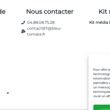
de
Nous contacter
Kit
04.88.08.75.28
Kit média 
contactBT@bleu-
tomate.fr
Pour offrir
technologie
information
permettra d
un message 
techniques.
avoir un ef