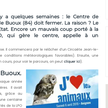
l y a quelques semaines : le Centre de
 Buoux (84) doit fermer. La raison ? Le
Etat. Encore un mauvais coup porté à la
PO, qui gère le centre, appelle à un
asse. Il commencera par le relâcher d’un Circaète Jean-le-
 conditions météorologiques favorables). Ensuite, une
n cours, pour voir le parcours, on peut
).
cliquer ici
 Buoux.
 chaque année
res. Il avait
rs, grâce au
 une centaine
riés de la LPO