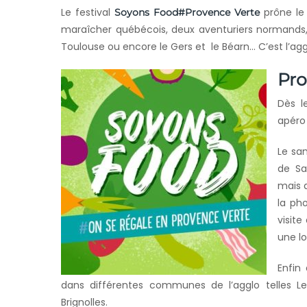
Le festival
prône le 
Soyons Food#Provence Verte
maraîcher québécois, deux aventuriers normands, 
Toulouse ou encore le Gers et le Béarn… C’est l’a
Pr
Dès l
apéro 
Le sam
de Sa
mais 
la pho
visite
une l
Enfin
dans différentes communes de l’agglo telles L
Brignolles.