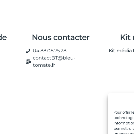
de
Nous contacter
Kit
04.88.08.75.28
Kit média 
contactBT@bleu-
tomate.fr
Pour offrir
technologie
information
permettra d
un message 