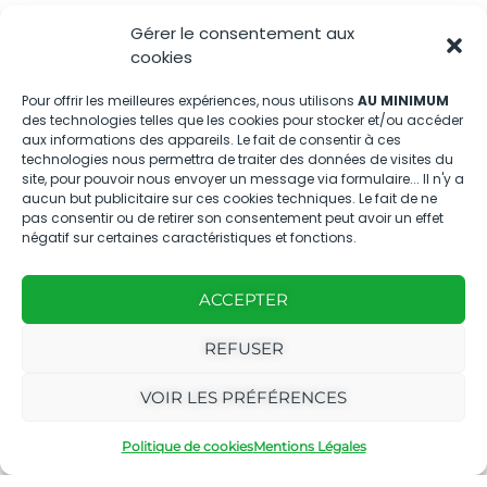
Gérer le consentement aux
Nous contacter
cookies
04.88.08.75.28
Pour offrir les meilleures expériences, nous utilisons
AU MINIMUM
des technologies telles que les cookies pour stocker et/ou accéder
contactBT@bleu-tomate.fr
aux informations des appareils. Le fait de consentir à ces
technologies nous permettra de traiter des données de visites du
Kit média
site, pour pouvoir nous envoyer un message via formulaire... Il n'y a
aucun but publicitaire sur ces cookies techniques. Le fait de ne
pas consentir ou de retirer son consentement peut avoir un effet
Kit média Bleu Tomate
négatif sur certaines caractéristiques et fonctions.
ACCEPTER
Nous suivre
REFUSER
VOIR LES PRÉFÉRENCES
Politique de cookies
Mentions Légales
Avec
Ce magazine est
|