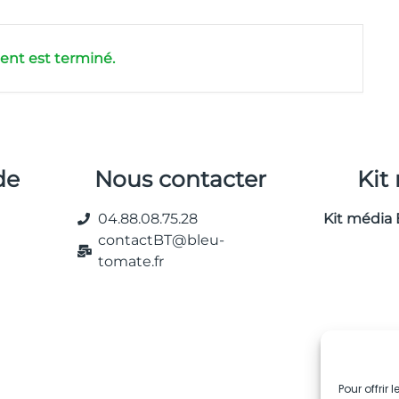
nt est terminé.
de
Nous contacter
Kit
04.88.08.75.28
Kit média 
contactBT@bleu-
tomate.fr
Pour offrir