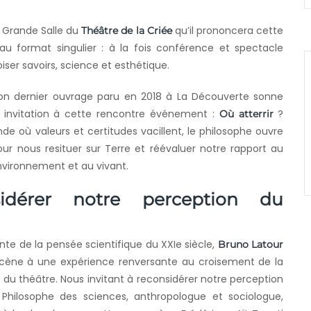
a Grande Salle du
qu’il prononcera cette
Théâtre de la Criée
u format singulier : à la fois conférence et spectacle
oiser savoirs, science et esthétique.
son dernier ouvrage paru en 2018 à La Découverte sonne
nvitation à cette rencontre événement :
?
Où atterrir
e où valeurs et certitudes vacillent, le philosophe ouvre
our nous resituer sur Terre et réévaluer notre rapport au
nvironnement et au vivant.
sidérer notre perception du
nte de la pensée scientifique du XXIe siècle,
Bruno Latour
 scène à une expérience renversante au croisement de la
 du théâtre. Nous invitant à reconsidérer notre perception
hilosophe des sciences, anthropologue et sociologue,