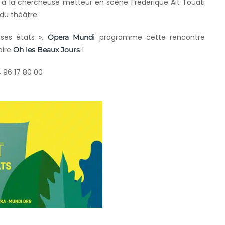
e à la chercheuse metteur en scène Frédérique Aït Touati
du théâtre.
 ses états »,
programme cette rencontre
Opera Mundi
aire
!
Oh les Beaux Jours
 96 17 80 00