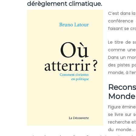
dérèglement climatique.
C’est dans l
conférence a
faisant se cr
Le titre de 
comme une i
Dans un mond
des pistes p
monde, à l’e
Recon
Monde
Figure émine
se livre sur
recherche et
du monde… P