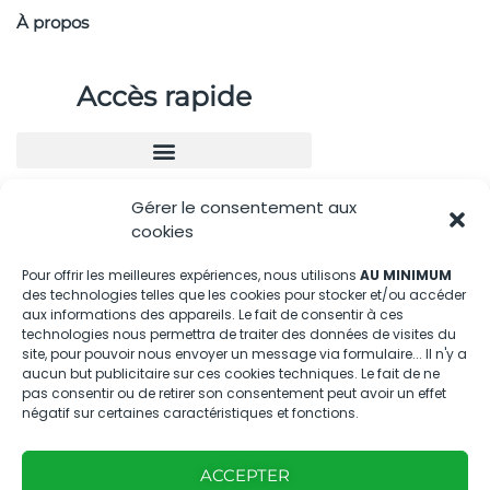
À propos
Accès rapide
Gérer le consentement aux
Nous contacter
cookies
04.88.08.75.28
Pour offrir les meilleures expériences, nous utilisons
AU MINIMUM
des technologies telles que les cookies pour stocker et/ou accéder
contactBT@bleu-tomate.fr
aux informations des appareils. Le fait de consentir à ces
technologies nous permettra de traiter des données de visites du
Kit média
site, pour pouvoir nous envoyer un message via formulaire... Il n'y a
aucun but publicitaire sur ces cookies techniques. Le fait de ne
pas consentir ou de retirer son consentement peut avoir un effet
Kit média Bleu Tomate
négatif sur certaines caractéristiques et fonctions.
ACCEPTER
Nous suivre