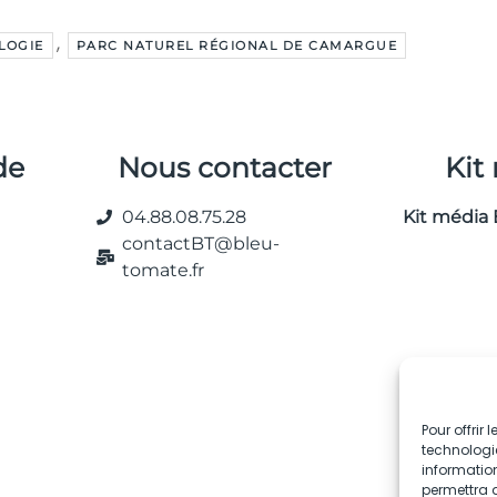
,
LOGIE
PARC NATUREL RÉGIONAL DE CAMARGUE
de
Nous contacter
Kit
04.88.08.75.28
Kit média 
contactBT@bleu-
tomate.fr
Pour offrir
technologie
information
permettra d