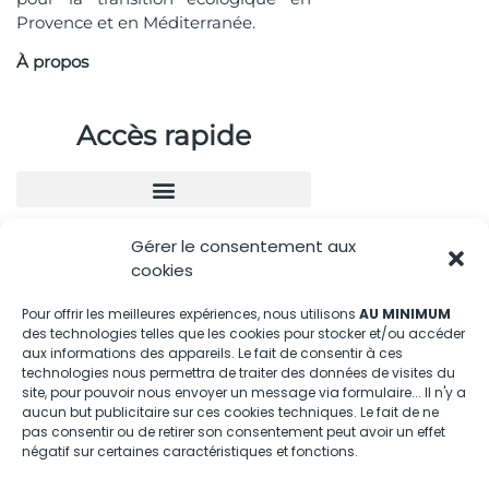
Provence et en Méditerranée.
À propos
Accès rapide
Gérer le consentement aux
Nous contacter
cookies
04.88.08.75.28
Pour offrir les meilleures expériences, nous utilisons
AU MINIMUM
des technologies telles que les cookies pour stocker et/ou accéder
contactBT@bleu-tomate.fr
aux informations des appareils. Le fait de consentir à ces
technologies nous permettra de traiter des données de visites du
Kit média
site, pour pouvoir nous envoyer un message via formulaire... Il n'y a
aucun but publicitaire sur ces cookies techniques. Le fait de ne
pas consentir ou de retirer son consentement peut avoir un effet
Kit média Bleu Tomate
négatif sur certaines caractéristiques et fonctions.