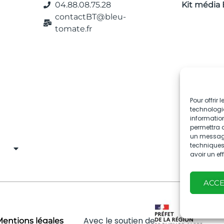
04.88.08.75.28
Kit média 
contactBT@bleu-
tomate.fr
Pour offrir
technologie
information
permettra d
un message 
techniques.
avoir un ef
ACC
Avec le soutien de
entions légales