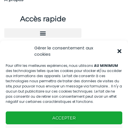
Accès rapide
Gérer le consentement aux
Nous contacter
cookies
04.88.08.75.28
Pour offrir les meilleures expériences, nous utilisons
AU MINIMUM
des technologies telles que les cookies pour stocker et/ou accéder
contactBT@bleu-tomate.fr
aux informations des appareils. Le fait de consentir à ces
technologies nous permettra de traiter des données de visites du
Kit média
site, pour pouvoir nous envoyer un message via formulaire... Il n'y a
aucun but publicitaire sur ces cookies techniques. Le fait de ne
pas consentir ou de retirer son consentement peut avoir un effet
Kit média Bleu Tomate
négatif sur certaines caractéristiques et fonctions.
ACCEPTER
Nous suivre