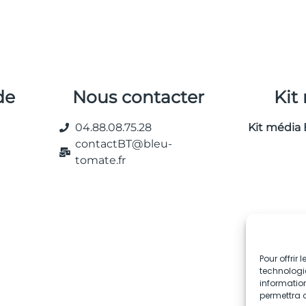
de
Nous contacter
Kit
04.88.08.75.28
Kit média 
contactBT@bleu-
tomate.fr
Pour offrir
technologie
information
permettra d