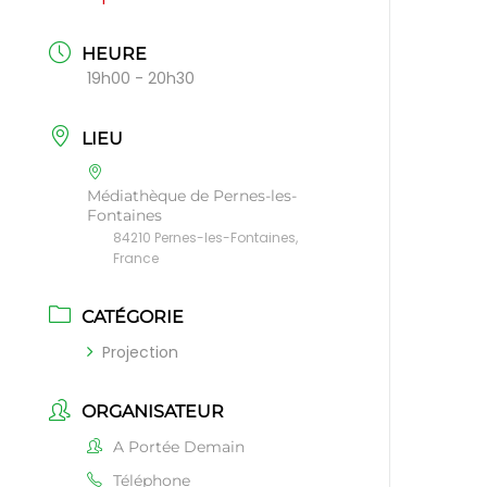
HEURE
19h00 - 20h30
LIEU
Médiathèque de Pernes-les-
Fontaines
84210 Pernes-les-Fontaines,
France
CATÉGORIE
Projection
ORGANISATEUR
A Portée Demain
Téléphone