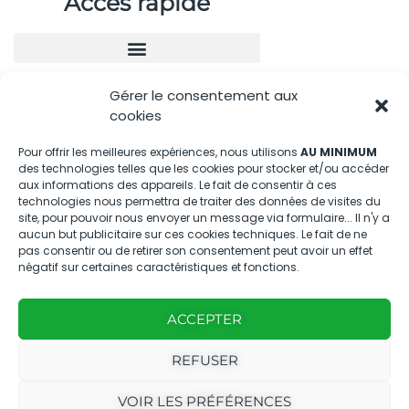
Accès rapide
Gérer le consentement aux
Nous contacter
cookies
04.88.08.75.28
Pour offrir les meilleures expériences, nous utilisons
AU MINIMUM
des technologies telles que les cookies pour stocker et/ou accéder
contactBT@bleu-tomate.fr
aux informations des appareils. Le fait de consentir à ces
technologies nous permettra de traiter des données de visites du
Kit média
site, pour pouvoir nous envoyer un message via formulaire... Il n'y a
aucun but publicitaire sur ces cookies techniques. Le fait de ne
pas consentir ou de retirer son consentement peut avoir un effet
Kit média Bleu Tomate
négatif sur certaines caractéristiques et fonctions.
ACCEPTER
Nous suivre
REFUSER
VOIR LES PRÉFÉRENCES