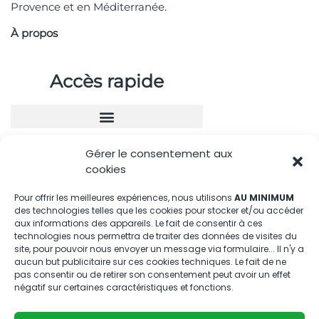
Provence et en Méditerranée.
À propos
Accès rapide
Gérer le consentement aux
Nous contacter
cookies
04.88.08.75.28
Pour offrir les meilleures expériences, nous utilisons
AU MINIMUM
des technologies telles que les cookies pour stocker et/ou accéder
contactBT@bleu-tomate.fr
aux informations des appareils. Le fait de consentir à ces
technologies nous permettra de traiter des données de visites du
Kit média
site, pour pouvoir nous envoyer un message via formulaire... Il n'y a
aucun but publicitaire sur ces cookies techniques. Le fait de ne
pas consentir ou de retirer son consentement peut avoir un effet
Kit média Bleu Tomate
négatif sur certaines caractéristiques et fonctions.