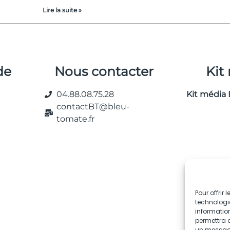
Lire la suite »
de
Nous contacter
Kit
04.88.08.75.28
Kit média 
contactBT@bleu-
tomate.fr
Pour offrir
technologie
information
permettra d
un message 