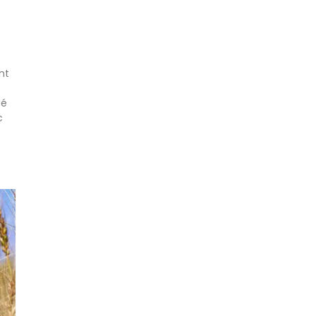
nt
Né
c