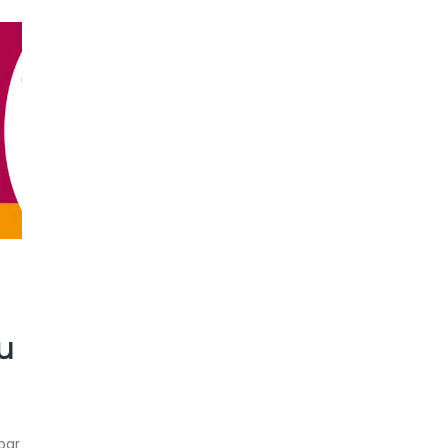
u
par