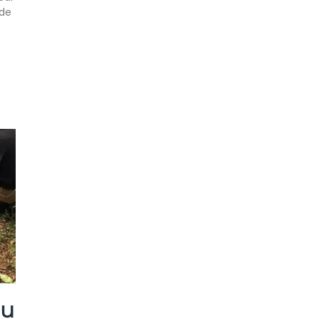
 de
du