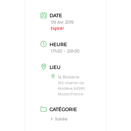
DATE
09 Avr 2019
Expiré!
HEURE
17h30 - 20h30
LIEU
la Boiserie
150 chemin de
Modène, 84380
Mazan,France
CATÉGORIE
Soirée