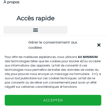
À propos
Accès rapide
Gérer le consentement aux
Nous contacter
cookies
04.88.08.75.28
Pour offrir les meilleures expériences, nous utilisons
AU MINIMUM
des technologies telles que les cookies pour stocker et/ou accéder
contactBT@bleu-tomate.fr
aux informations des appareils. Le fait de consentir à ces
technologies nous permettra de traiter des données de visites du
Kit média
site, pour pouvoir nous envoyer un message via formulaire... Il n'y a
aucun but publicitaire sur ces cookies techniques. Le fait de ne
pas consentir ou de retirer son consentement peut avoir un effet
Kit média Bleu Tomate
négatif sur certaines caractéristiques et fonctions.
ACCEPTER
Nous suivre