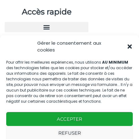
Accès rapide
Gérer le consentement aux
Nous contacter
cookies
04.88.08.75.28
Pour offrir les meilleures expériences, nous utilisons
AU MINIMUM
des technologies telles que les cookies pour stocker et/ou accéder
contactBT@bleu-tomate.fr
aux informations des appareils. Le fait de consentir à ces
technologies nous permettra de traiter des données de visites du
Kit média
site, pour pouvoir nous envoyer un message via formulaire... Il n'y a
aucun but publicitaire sur ces cookies techniques. Le fait de ne
pas consentir ou de retirer son consentement peut avoir un effet
Kit média Bleu Tomate
négatif sur certaines caractéristiques et fonctions.
ACCEPTER
Nous suivre
REFUSER