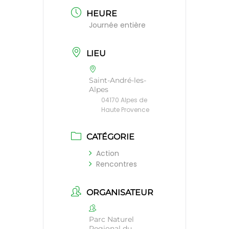
HEURE
Journée entière
LIEU
Saint-André-les-
Alpes
04170 Alpes de
Haute Provence
CATÉGORIE
Action
Rencontres
ORGANISATEUR
Parc Naturel
Regional du