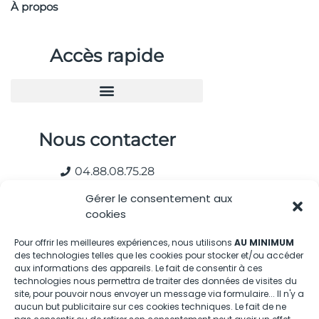
À propos
Accès rapide
Nous contacter
04.88.08.75.28
contactBT@bleu-tomate.fr
Gérer le consentement aux
cookies
Kit média
Pour offrir les meilleures expériences, nous utilisons
AU MINIMUM
des technologies telles que les cookies pour stocker et/ou accéder
Kit média Bleu Tomate
aux informations des appareils. Le fait de consentir à ces
technologies nous permettra de traiter des données de visites du
site, pour pouvoir nous envoyer un message via formulaire... Il n'y a
Nous suivre
aucun but publicitaire sur ces cookies techniques. Le fait de ne